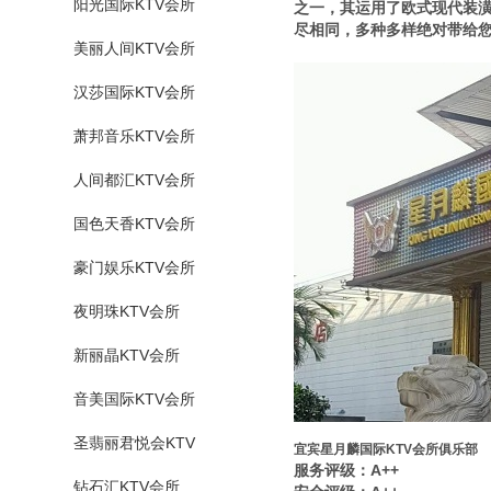
阳光国际KTV会所
之一，其运用了欧式现代装
尽相同，多种多样绝对带给
美丽人间KTV会所
汉莎国际KTV会所
萧邦音乐KTV会所
人间都汇KTV会所
国色天香KTV会所
豪门娱乐KTV会所
夜明珠KTV会所
新丽晶KTV会所
音美国际KTV会所
圣翡丽君悦会KTV
宜宾星月麟国际KTV会所俱乐部
服务评级：A++
钻石汇KTV会所