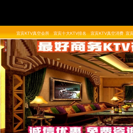
宜宾KTV真空会所
宜宾十大KTV排名
宜宾KTV真空消费
宜宾