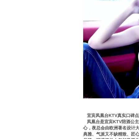
宜宾凤凰台KTV真实口碑
凤凰台是宜宾KTV陪酒公
心，夜总会由欧洲著名设计
典雅、气派又不缺精致、匠心