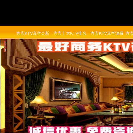
宜宾KTV真空会所
宜宾十大KTV排名
宜宾KTV真空消费
宜宾