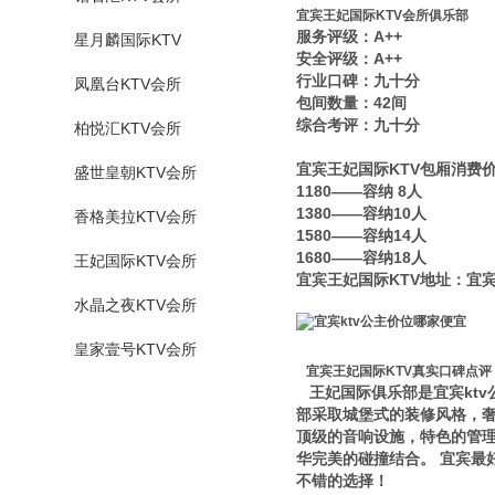
宜宾王妃国际KTV会所俱乐部
服务评级：A++
星月麟国际KTV
安全评级：A++
行业口碑：九十分
凤凰台KTV会所
包间数量：42间
综合考评：九十分
柏悦汇KTV会所
宜宾王妃国际KTV包厢消费
盛世皇朝KTV会所
1180——容纳 8人
1380——容纳10人
香格美拉KTV会所
1580——容纳14人
1680——容纳18人
王妃国际KTV会所
宜宾王妃国际KTV地址：宜宾
水晶之夜KTV会所
皇家壹号KTV会所
宜宾王妃国际KTV真实口碑点评
王妃国际俱乐部是宜宾ktv
部采取城堡式的装修风格，奢
顶级的音响设施，特色的管
华完美的碰撞结合。 宜宾最
不错的选择！