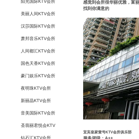
阳光国际KTV会所
感觉到会所很华丽优雅，富丽
找到你满意的
美丽人间KTV会所
汉莎国际KTV会所
萧邦音乐KTV会所
人间都汇KTV会所
国色天香KTV会所
豪门娱乐KTV会所
夜明珠KTV会所
新丽晶KTV会所
音美国际KTV会所
圣翡丽君悦会KTV
宜宾皇家壹号KTV会所俱乐部
钻石汇KTV会所
服务评级：A++