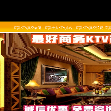
宜宾KTV真空会所
宜宾十大KTV排名
宜宾KTV真空消费
宜宾