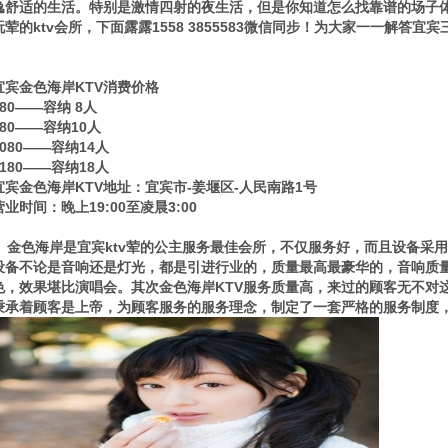
逸舒适的生活。特别是激情四射的夜生活，但是你知道怎么找靠谱的场子
玩荤的ktv会所，下面露露1558 3855583微信同步！为大家一一解答宜
宜宾金色海岸KTV消费价格
880——容纳 8人
980——容纳10人
1080——容纳14人
1180——容纳18人
宜宾金色海岸KTV地址：宜宾市-姜堰区-人民南路1号
营业时间：晚上19:00至凌晨3:00
金色海岸是宜宾ktv荤的公主服务最佳会所，不仅服务好，而且设备采
设备不论是音响还是灯光，都是引进行业的，质量最高最豪华的，音响质
色，效果堪比演唱会。其次金色海岸KTV服务质量高，来过的顾客无不对这
秉承着顾客是上帝，为顾客服务的服务理念，制定了一套严格的服务制度