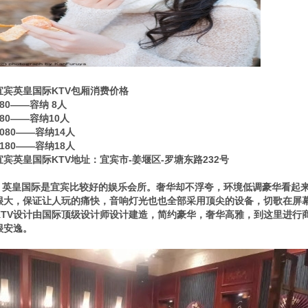
宜宾英皇国际KTV包厢消费价格
880——容纳 8人
980——容纳10人
1080——容纳14人
1180——容纳18人
宜宾英皇国际KTV地址：宜宾市-姜堰区-罗塘东路232号
英皇国际是宜宾比较好的娱乐会所。奢华却不浮夸，环境低调豪华看起来
很大，保证让人玩的痛快，音响灯光也也全部采用顶尖的设备，切歌在屏
KTV设计由国际顶级设计师设计建造，简约豪华，奢华高雅，到这里进行
很安逸。