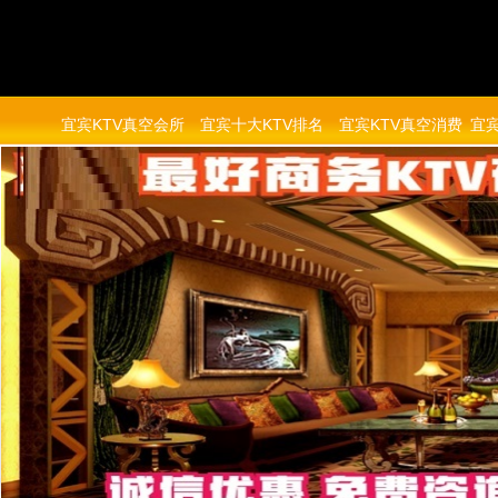
宜宾KTV真空会所
宜宾十大KTV排名
宜宾KTV真空消费
宜宾