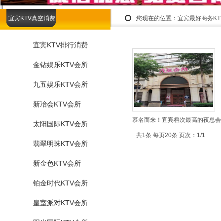
宜宾KTV真空消费
您现在的位置：
宜宾最好商务K
宜宾KTV排行消费
金钻娱乐KTV会所
九五娱乐KTV会所
新冶会KTV会所
慕名而来！宜宾档次最高的夜总会K
太阳国际KTV会所
共1条 每页20条 页次：1/1
翡翠明珠KTV会所
新金色KTV会所
铂金时代KTV会所
皇室派对KTV会所