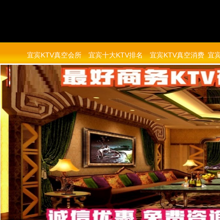
宜宾KTV真空会所
宜宾十大KTV排名
宜宾KTV真空消费
宜宾