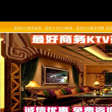
宜宾KTV真空会所
宜宾十大KTV排名
宜宾KTV真空消费
宜宾