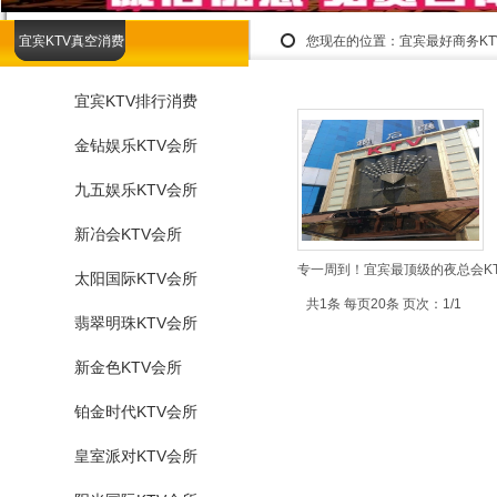
宜宾KTV真空消费
您现在的位置：
宜宾最好商务K
宜宾KTV排行消费
金钻娱乐KTV会所
九五娱乐KTV会所
新冶会KTV会所
专一周到！宜宾最顶级的夜总会KT
太阳国际KTV会所
共1条 每页20条 页次：1/1
翡翠明珠KTV会所
新金色KTV会所
铂金时代KTV会所
皇室派对KTV会所