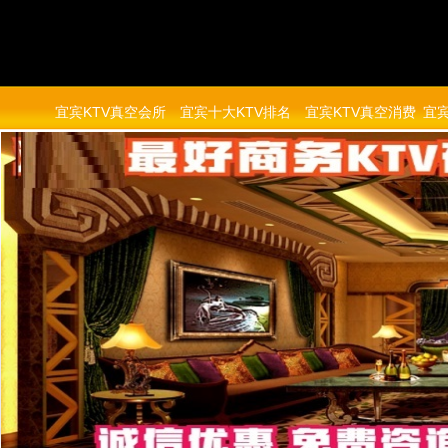
宜宾KTV真空会所
宜宾十大KTV排名
宜宾KTV真空消费
宜宾