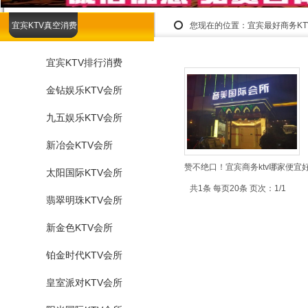
宜宾KTV真空消费
您现在的位置：
宜宾最好商务K
宜宾KTV排行消费
金钻娱乐KTV会所
九五娱乐KTV会所
新冶会KTV会所
赞不绝口！宜宾商务ktv哪家便宜
太阳国际KTV会所
共1条 每页20条 页次：1/1
翡翠明珠KTV会所
新金色KTV会所
铂金时代KTV会所
皇室派对KTV会所