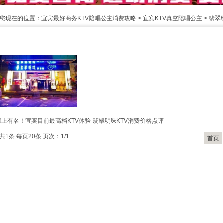
您现在的位置：
宜宾最好商务KTV陪唱公主消费攻略
>
宜宾KTV真空陪唱公主
>
翡翠
榜上有名！宜宾目前最高档KTV体验-翡翠明珠KTV消费价格点评
共1条 每页20条 页次：1/1
首页