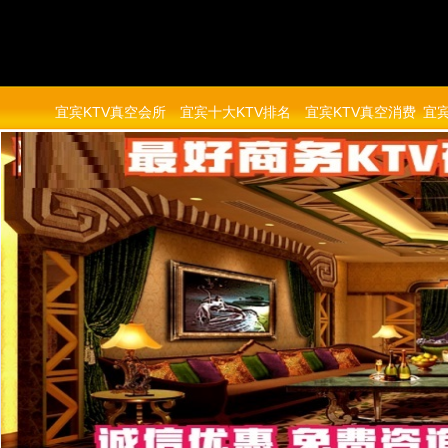
宜宾KTV真空会所
宜宾十大KTV排名
宜宾KTV真空消费
宜宾