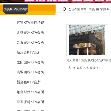
宜宾KTV真空消费
您现在的位置：
宜宾最好商务K
宜宾KTV排行消费
金钻娱乐KTV会所
九五娱乐KTV会所
新冶会KTV会所
男人最爱！宜宾最火的夜场ktv真
太阳国际KTV会所
共1条 每页20条 页次：1/1
翡翠明珠KTV会所
新金色KTV会所
铂金时代KTV会所
皇室派对KTV会所