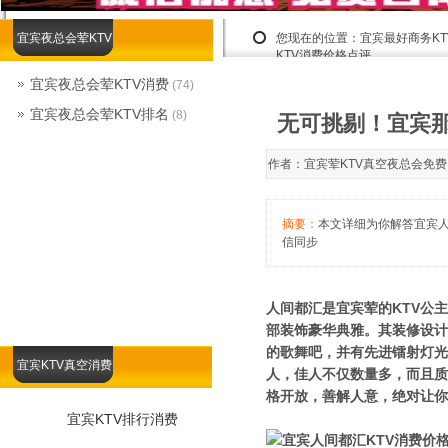
宜宾夜总会荤KTV
您现在的位置：
宜宾最好商务K
KTV消费价格点评
宜宾夜总会荤KTV消费
(74)
宜宾夜总会荤KTV排名
(8)
无可挑剔！宜宾那
作者：宜宾荤KTV真空夜总会免费咨询露
摘要：
本文详细为你解答宜宾人间
信同步
人间都汇是宜宾荤的KTV公
部装饰豪华典雅。其装修设计
的歌舞吧，并有先进镭射灯光
宜宾KTV真空消费
人，佳人不仅数量多，而且质
格开放，善解人意，绝对让你
宜宾KTV排行消费