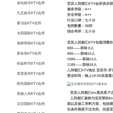
金钻娱乐KTV会所
宜宾人间都汇KTV会所俱乐部
服务评级：A++
九五娱乐KTV会所
安全评级：A++
行业口碑：九十分
新冶会KTV会所
包间数量：38间
综合考评：九十分
太阳国际KTV会所
宜宾人间都汇KTV包厢消费
翡翠明珠KTV会所
880——容纳 8人
新金色KTV会所
980——容纳10人
1080——容纳14人
铂金时代KTV会所
1180——容纳18人
人间都汇KTV地址 宜宾市-罗湖
皇室派对KTV会所
营业时间：晚上19:00至凌晨3
阳光国际KTV会所
宜宾人间都汇ktv真实客户
美丽人间KTV会所
人间都汇被称为宜宾荤的kt
汉莎国际KTV会所
面以及做工用料方面，包括摆
生条件都是不过关的。但是宜