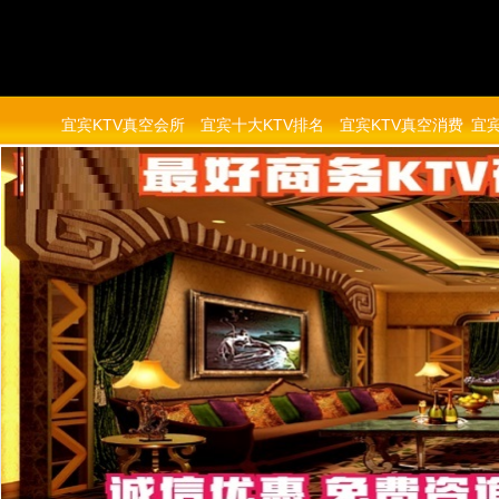
宜宾KTV真空会所
宜宾十大KTV排名
宜宾KTV真空消费
宜宾