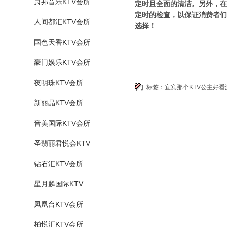
萧邦音乐KTV会所
定时且全面的清洁。另外，在
定时的检查，以保证消费者们
人间都汇KTV会所
选择！
国色天香KTV会所
豪门娱乐KTV会所
夜明珠KTV会所
标签：
宜宾那个KTV公主好看
新丽晶KTV会所
音美国际KTV会所
圣翡丽君悦会KTV
钻石汇KTV会所
星月麟国际KTV
凤凰台KTV会所
柏悦汇KTV会所